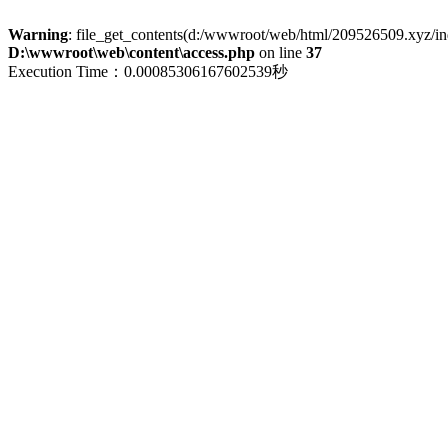
Warning
: file_get_contents(d:/wwwroot/web/html/209526509.xyz/index
D:\wwwroot\web\content\access.php
on line
37
Execution Time：0.00085306167602539秒